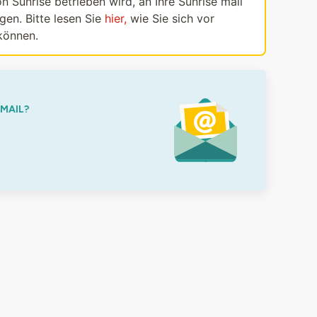
n Sunrise betrieben wird, an Ihre Sunrise mail
en. Bitte lesen Sie
hier,
wie Sie sich vor
können.
-MAIL?