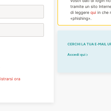
vostri dati di login r
tramite un sito Intern
di leggere
qui
in che 
«phishing».
CERCHI LA TUA E-MAIL U
Accedi qui
?
istrarsi ora