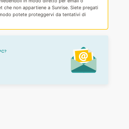
ichiedendoli in modo diretto per email o
et che non appartiene a Sunrise. Siete pregati
modo potete proteggervi da tentativi di
PC?