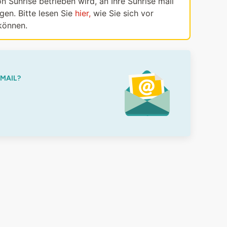
n Sunrise betrieben wird, an Ihre Sunrise mail
en. Bitte lesen Sie
hier,
wie Sie sich vor
können.
-MAIL?