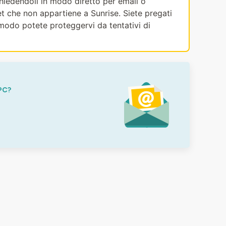
ichiedendoli in modo diretto per email o
et che non appartiene a Sunrise. Siete pregati
modo potete proteggervi da tentativi di
PC?