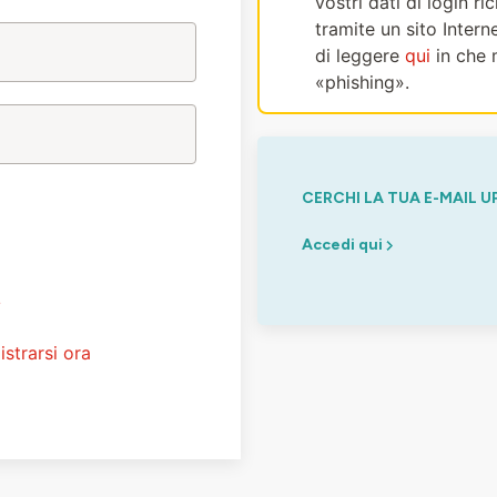
vostri dati di login r
tramite un sito Intern
di leggere
qui
in che 
«phishing».
CERCHI LA TUA E-MAIL U
Accedi qui
?
istrarsi ora