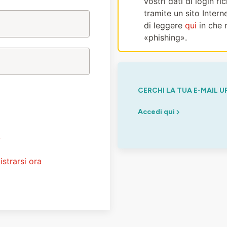
vostri dati di login r
tramite un sito Intern
di leggere
qui
in che 
«phishing».
CERCHI LA TUA E-MAIL U
Accedi qui
?
istrarsi ora