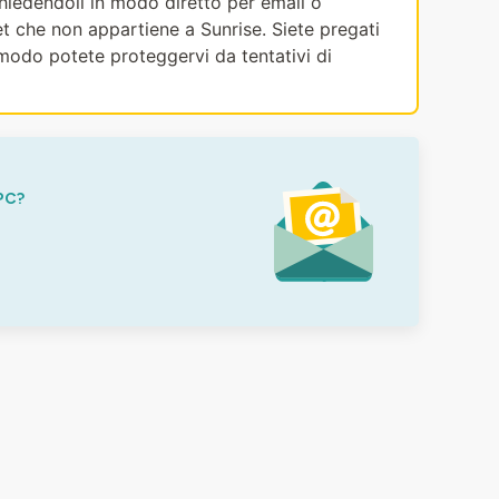
ichiedendoli in modo diretto per email o
et che non appartiene a Sunrise. Siete pregati
modo potete proteggervi da tentativi di
PC?