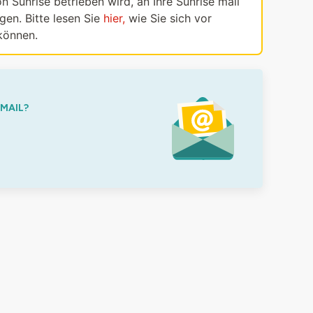
n Sunrise betrieben wird, an Ihre Sunrise mail
en. Bitte lesen Sie
hier,
wie Sie sich vor
können.
-MAIL?