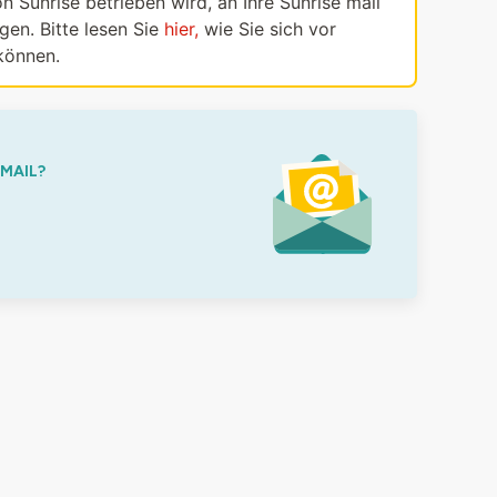
n Sunrise betrieben wird, an Ihre Sunrise mail
en. Bitte lesen Sie
hier,
wie Sie sich vor
können.
-MAIL?