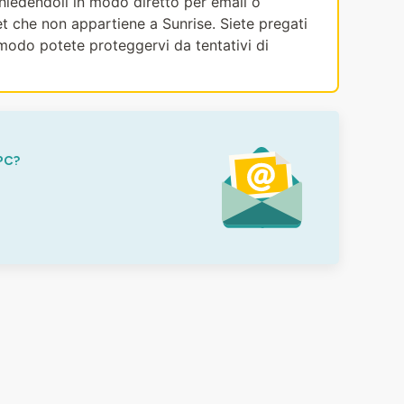
ichiedendoli in modo diretto per email o
et che non appartiene a Sunrise. Siete pregati
modo potete proteggervi da tentativi di
PC?