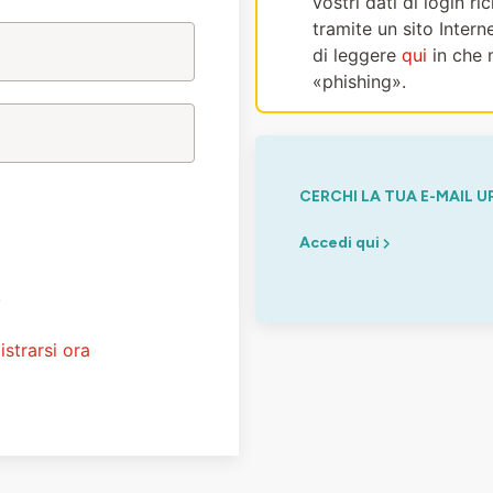
vostri dati di login r
tramite un sito Intern
di leggere
qui
in che 
«phishing».
CERCHI LA TUA E-MAIL U
Accedi qui
?
istrarsi ora