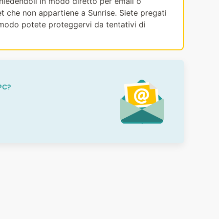
ichiedendoli in modo diretto per email o
et che non appartiene a Sunrise. Siete pregati
modo potete proteggervi da tentativi di
PC?