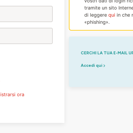
vostri dati di login r
tramite un sito Intern
di leggere
qui
in che 
«phishing».
CERCHI LA TUA E-MAIL U
Accedi qui
?
istrarsi ora