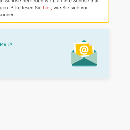
n Sunrise betrieben wird, an Ihre Sunrise mail
en. Bitte lesen Sie
hier,
wie Sie sich vor
können.
-MAIL?