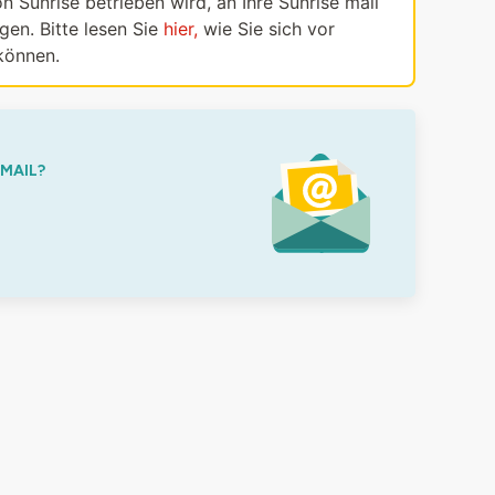
n Sunrise betrieben wird, an Ihre Sunrise mail
en. Bitte lesen Sie
hier,
wie Sie sich vor
können.
-MAIL?