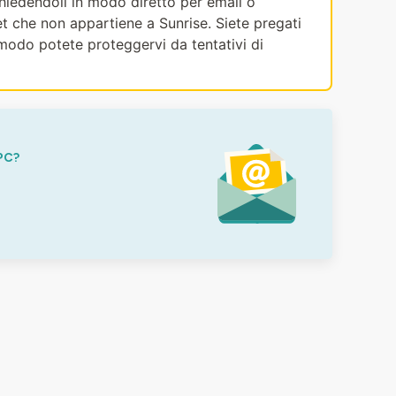
ichiedendoli in modo diretto per email o
et che non appartiene a Sunrise. Siete pregati
modo potete proteggervi da tentativi di
PC?