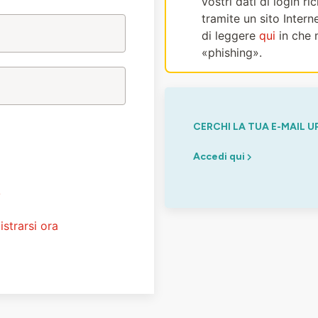
vostri dati di login r
tramite un sito Intern
di leggere
qui
in che 
«phishing».
CERCHI LA TUA E-MAIL U
Accedi qui
?
istrarsi ora