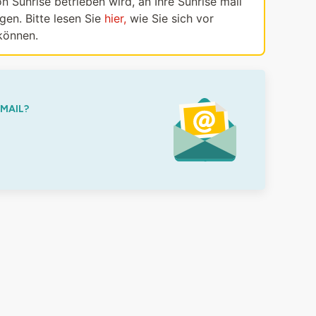
n Sunrise betrieben wird, an Ihre Sunrise mail
en. Bitte lesen Sie
hier,
wie Sie sich vor
können.
-MAIL?