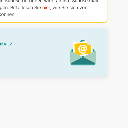
n Sunrise betrieben wird, an Ihre Sunrise mail
en. Bitte lesen Sie
hier,
wie Sie sich vor
können.
-MAIL?