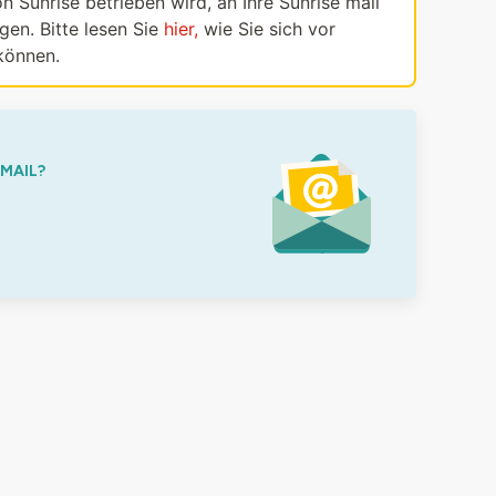
n Sunrise betrieben wird, an Ihre Sunrise mail
en. Bitte lesen Sie
hier,
wie Sie sich vor
können.
-MAIL?