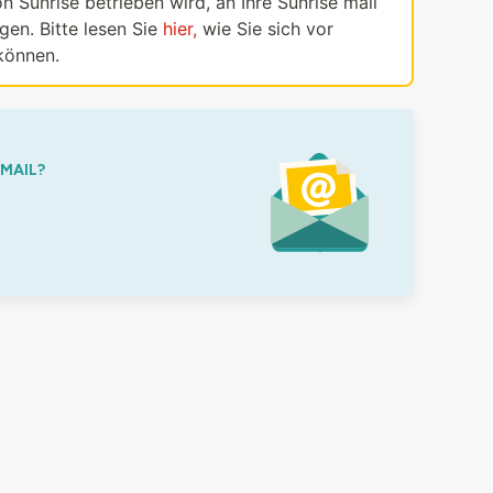
n Sunrise betrieben wird, an Ihre Sunrise mail
en. Bitte lesen Sie
hier,
wie Sie sich vor
können.
-MAIL?