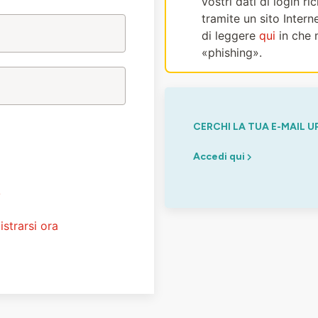
vostri dati di login r
tramite un sito Intern
di leggere
qui
in che 
«phishing».
CERCHI LA TUA E-MAIL U
Accedi qui
?
istrarsi ora