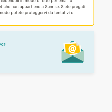
ichiedendoli in modo diretto per email o
et che non appartiene a Sunrise. Siete pregati
modo potete proteggervi da tentativi di
PC?