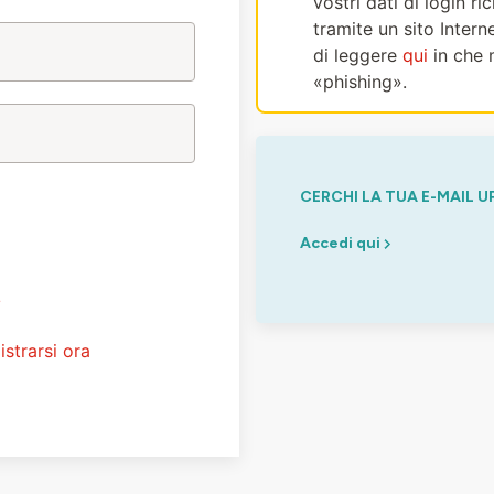
vostri dati di login r
tramite un sito Intern
di leggere
qui
in che 
«phishing».
CERCHI LA TUA E-MAIL U
Accedi qui
?
istrarsi ora