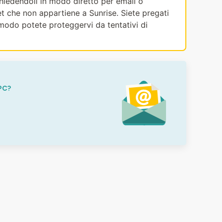
ichiedendoli in modo diretto per email o
et che non appartiene a Sunrise. Siete pregati
modo potete proteggervi da tentativi di
PC?