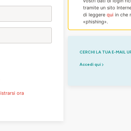
vostri dati di login r
tramite un sito Intern
di leggere
qui
in che 
«phishing».
CERCHI LA TUA E-MAIL U
Accedi qui
?
istrarsi ora