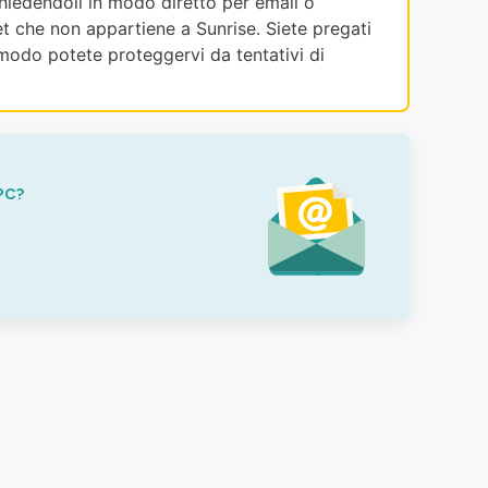
ichiedendoli in modo diretto per email o
et che non appartiene a Sunrise. Siete pregati
modo potete proteggervi da tentativi di
PC?