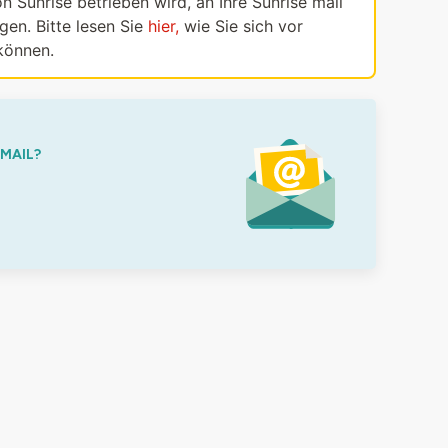
n Sunrise betrieben wird, an Ihre Sunrise mail
en. Bitte lesen Sie
hier,
wie Sie sich vor
können.
-MAIL?