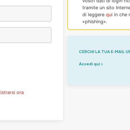
vostri dati di login r
tramite un sito Intern
di leggere
qui
in che 
«phishing».
CERCHI LA TUA E-MAIL U
Accedi qui
?
istrarsi ora