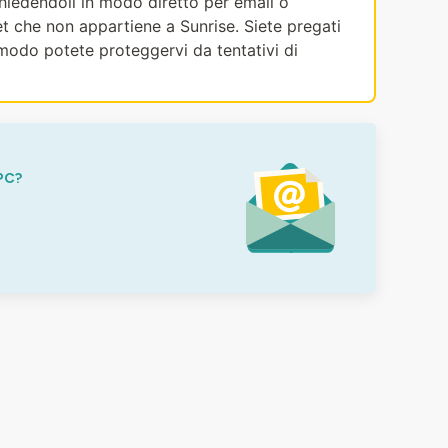
ichiedendoli in modo diretto per email o
et che non appartiene a Sunrise. Siete pregati
modo potete proteggervi da tentativi di
PC?