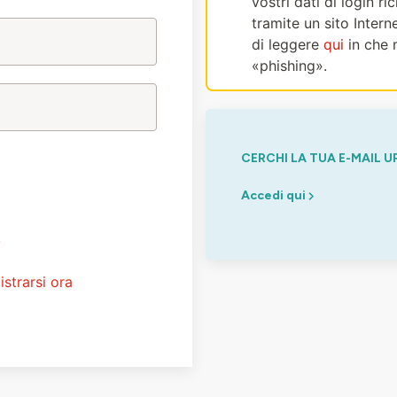
vostri dati di login r
tramite un sito Intern
di leggere
qui
in che 
«phishing».
CERCHI LA TUA E-MAIL U
Accedi qui
?
istrarsi ora