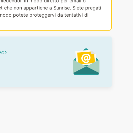
ichiedendoli in modo diretto per email o
et che non appartiene a Sunrise. Siete pregati
modo potete proteggervi da tentativi di
PC?