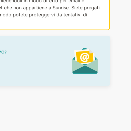
ichiedendoli in modo diretto per email o
et che non appartiene a Sunrise. Siete pregati
modo potete proteggervi da tentativi di
PC?