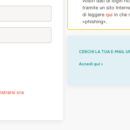
vostri dati di login r
tramite un sito Intern
di leggere
qui
in che 
«phishing».
CERCHI LA TUA E-MAIL U
Accedi qui
?
istrarsi ora