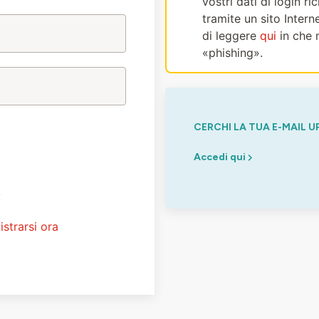
vostri dati di login r
tramite un sito Intern
di leggere
qui
in che 
«phishing».
CERCHI LA TUA E-MAIL U
Accedi qui
?
istrarsi ora