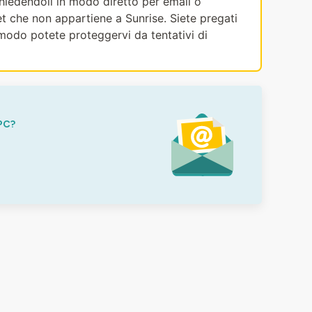
ichiedendoli in modo diretto per email o
et che non appartiene a Sunrise. Siete pregati
modo potete proteggervi da tentativi di
PC?