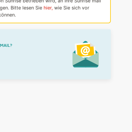
n Sunrise betrieben wird, an Ihre Sunrise mail
en. Bitte lesen Sie
hier,
wie Sie sich vor
können.
-MAIL?