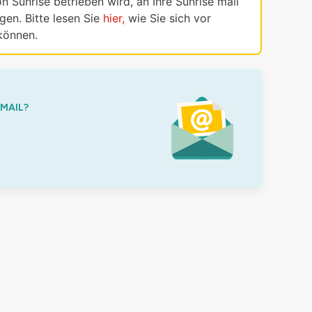
n Sunrise betrieben wird, an Ihre Sunrise mail
en. Bitte lesen Sie
hier,
wie Sie sich vor
können.
-MAIL?