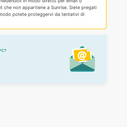
ichiedendoli in modo diretto per email o
et che non appartiene a Sunrise. Siete pregati
modo potete proteggervi da tentativi di
PC?