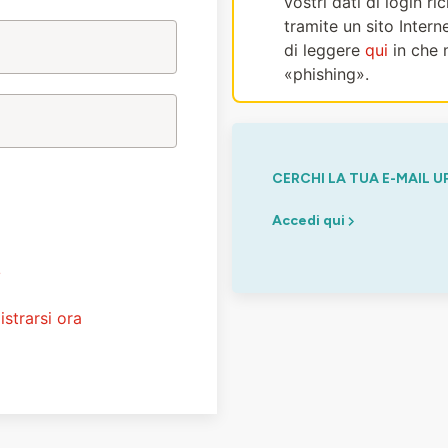
vostri dati di login r
tramite un sito Intern
di leggere
qui
in che 
«phishing».
CERCHI LA TUA E-MAIL U
Accedi qui
?
istrarsi ora