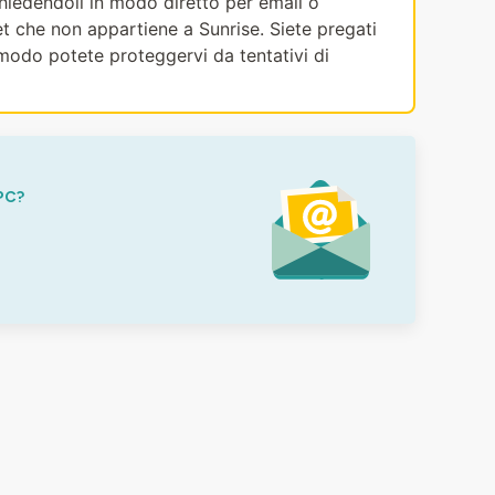
ichiedendoli in modo diretto per email o
et che non appartiene a Sunrise. Siete pregati
modo potete proteggervi da tentativi di
PC?