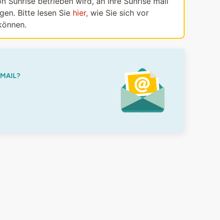
n Sunrise betrieben wird, an Ihre Sunrise mail
en. Bitte lesen Sie
hier,
wie Sie sich vor
können.
-MAIL?