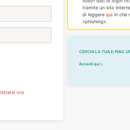
vostri dati di login r
tramite un sito Intern
di leggere
qui
in che 
«phishing».
CERCHI LA TUA E-MAIL U
Accedi qui
?
istrarsi ora