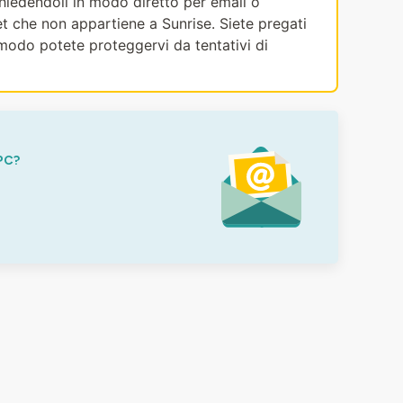
ichiedendoli in modo diretto per email o
et che non appartiene a Sunrise. Siete pregati
modo potete proteggervi da tentativi di
PC?