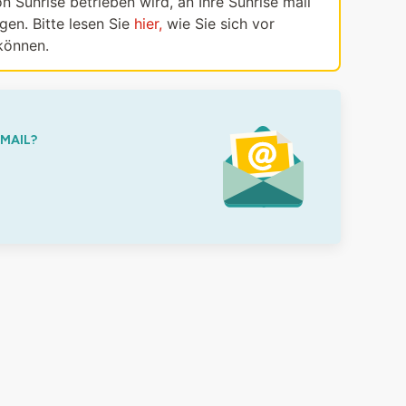
n Sunrise betrieben wird, an Ihre Sunrise mail
en. Bitte lesen Sie
hier,
wie Sie sich vor
können.
-MAIL?