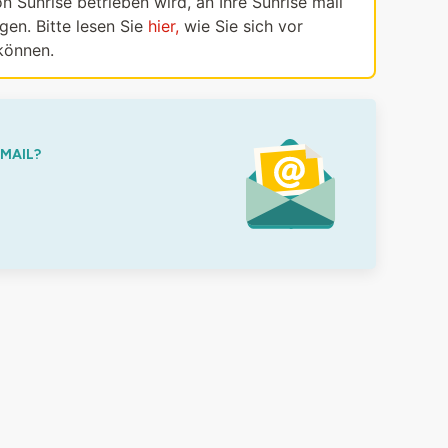
n Sunrise betrieben wird, an Ihre Sunrise mail
en. Bitte lesen Sie
hier,
wie Sie sich vor
können.
-MAIL?