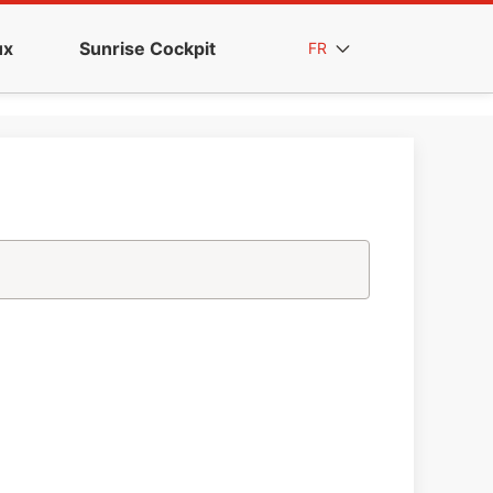
ux
Sunrise Cockpit
FR