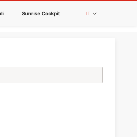
li
Sunrise Cockpit
IT