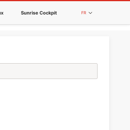
ux
Sunrise Cockpit
FR