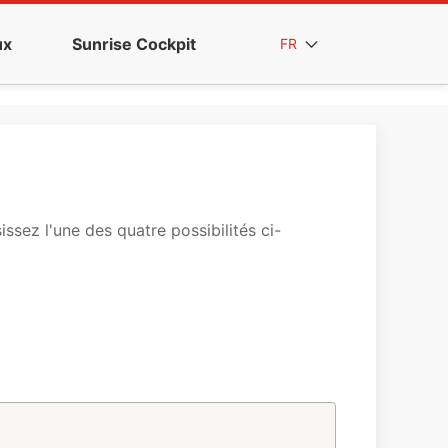
ux
Sunrise Cockpit
FR
sez l'une des quatre possibilités ci-