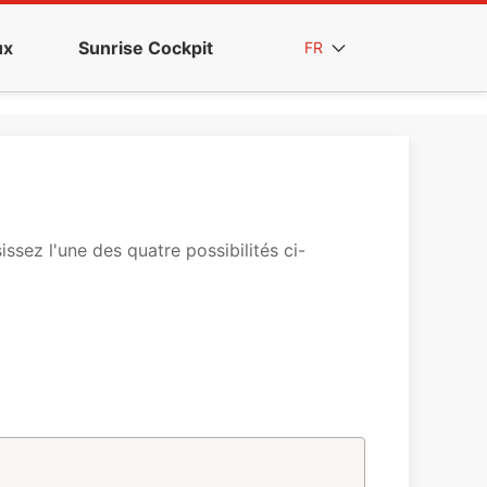
ux
Sunrise Cockpit
FR
sez l'une des quatre possibilités ci-