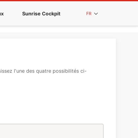
ux
Sunrise Cockpit
FR
sez l'une des quatre possibilités ci-