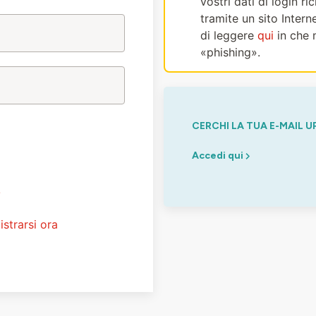
vostri dati di login r
tramite un sito Intern
di leggere
qui
in che 
«phishing».
CERCHI LA TUA E-MAIL U
Accedi qui
?
istrarsi ora