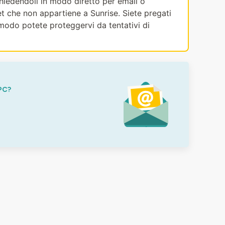
ichiedendoli in modo diretto per email o
et che non appartiene a Sunrise. Siete pregati
modo potete proteggervi da tentativi di
PC?